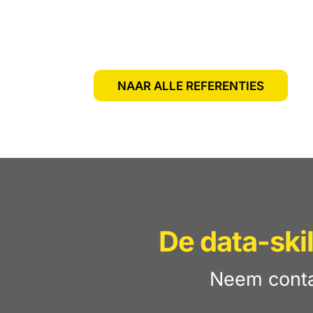
NAAR ALLE REFERENTIES
De data-ski
Neem conta