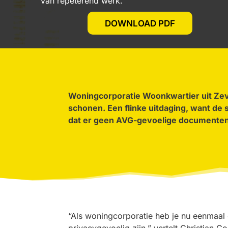
van repeterend werk.”
DOWNLOAD PDF
Woningcorporatie Woonkwartier uit Ze
schonen. Een flinke uitdaging, want de
dat er geen AVG-gevoelige documenten
“Als woningcorporatie heb je
nu eenmaal
privacygevoelig zijn
,”
vertelt Christian 