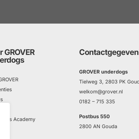
r GROVER
Contactgegeven
erdogs
GROVER underdogs
 GROVER
Tielweg 3, 2803 PK Gou
nties
welkom@grover.nl
s
0182 – 715 335
ct
Postbus 550
rdogs Academy
2800 AN Gouda