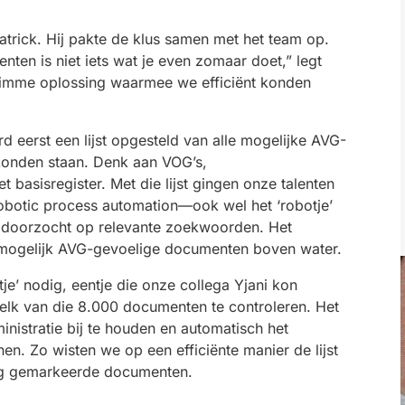
trick. Hij pakte de klus samen met het team op.
ten is niet iets wat je even zomaar doet,” legt
limme oplossing waarmee we efficiënt konden
 eerst een lijst opgesteld van alle mogelijke AVG-
konden staan. Denk aan VOG’s,
t basisregister. Met die lijst gingen onze talenten
obotic process automation—ook wel het ‘robotje’
doorzocht op relevante zoekwoorden. Het
0 mogelijk AVG-gevoelige documenten boven water.
je’ nodig, eentje
die
onze collega
Yjani
kon
elk van die 8.000 documenten te controleren.
Het
nistratie bij te houden en automatisch het
n. Zo wisten we op een efficiënte manier de lijst
ig gemarkeerde documenten.