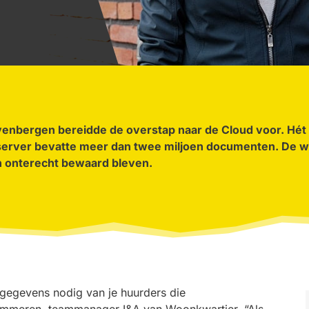
venbergen bereidde de overstap naar
de Cloud voor
. Hét
 server bevatte meer dan twee miljoen documenten. De wo
 onterecht bewaard bleven.
gegevens nodig van je huurders die
Gommeren, teammanager I&A van Woonkwartier. “Als