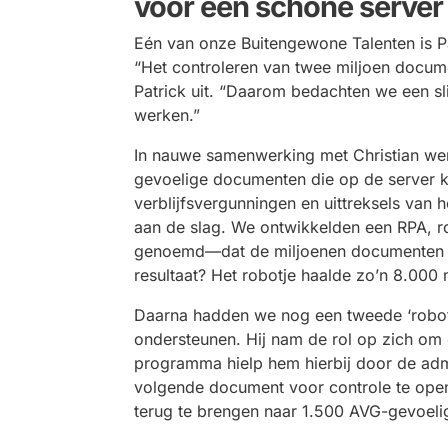
voor een schone server
Eén van onze Buitengewone Talenten is Pa
“Het controleren van twee miljoen documen
Patrick uit. “Daarom bedachten we een s
werken.”
In nauwe samenwerking met Christian werd
gevoelige documenten die op de server 
verblijfsvergunningen en uittreksels van he
aan de slag. We ontwikkelden een RPA, r
genoemd—dat de miljoenen documenten 
resultaat? Het robotje haalde zo’n 8.00
Daarna hadden we nog een tweede ‘robot
ondersteunen
.
Hij nam de rol op zich om 
programma hielp hem hierbij door de admi
volgende document voor controle te opene
terug te brengen naar 1.500 AVG-gevoel