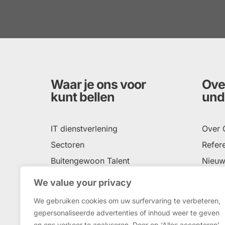
Waar je ons voor
Ove
kunt bellen
und
IT dienstverlening
Over
Sectoren
Refere
Buitengewoon Talent
Nieuw
Social Return
Conta
We value your privacy
Onze impact
Unde
We gebruiken cookies om uw surfervaring te verbeteren,
gepersonaliseerde advertenties of inhoud weer te geven
en ons verkeer te analyseren. Door op ‘Alles accepteren’