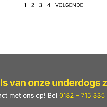
1
2
3
4
VOLGENDE
lls van onze underdogs z
ct met ons op! Bel
0182 – 715 335