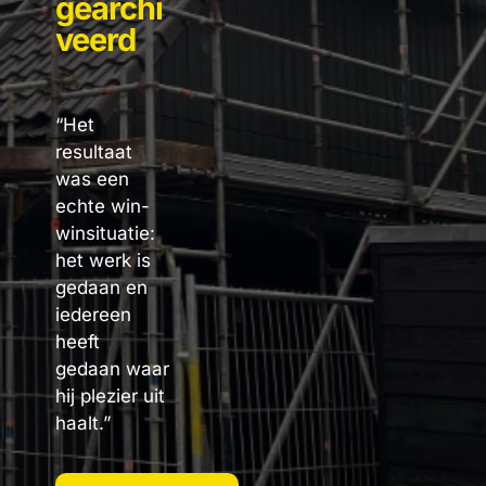
gearchi
veerd
“Het
resultaat
was een
echte win-
winsituatie:
het werk is
gedaan en
iedereen
heeft
gedaan waar
hij plezier uit
haalt.”