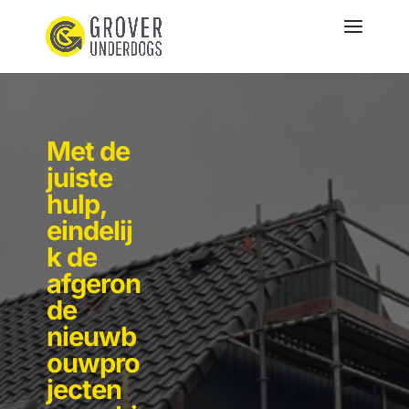
Met de
juiste
hulp,
eindelij
k de
afgeron
de
nieuwb
ouwpro
jecten