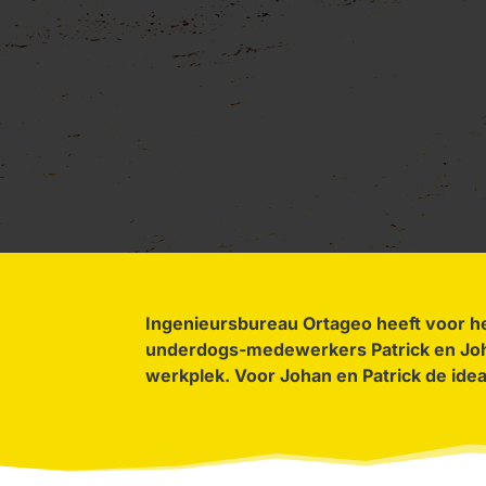
Ingenieursbureau Ortageo heeft voor 
underdogs-medewerkers Patrick en J
werkplek. Voor Johan
en Patrick de ide