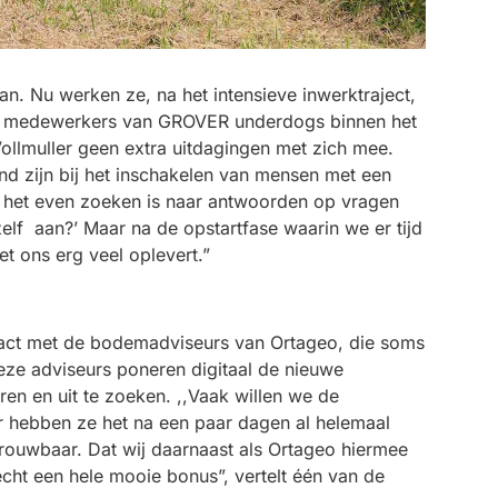
n. Nu werken ze, na het intensieve inwerktraject,
 er medewerkers van GROVER underdogs binnen het
ollmuller geen extra uitdagingen met zich mee.
end zijn bij het inschakelen van mensen met een
at het even zoeken is naar antwoorden op vragen
elf aan?’ Maar na de opstartfase waarin we er tijd
t ons erg veel oplevert.”
tact met de bodemadviseurs van Ortageo, die soms
Deze adviseurs poneren digitaal de nieuwe
n en uit te zoeken. ,,Vaak willen we de
 hebben ze het na een paar dagen al helemaal
trouwbaar. Dat wij daarnaast als Ortageo hiermee
 echt een hele mooie bonus”, vertelt één van de