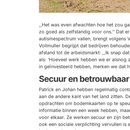
,,Het was even afwachten hoe het zou gaa
zo goed als zelfstandig voor ons.’’ Dat
autismespectrum vallen, brengt volgens V
Vollmuller begrijpt dat bedrijven behoud
afstand tot de arbeidsmarkt: ,,Ik snap d
als: ‘Hoeveel werk hebben we er alsnog z
in geïnvesteerd hebben, merken we dat he
Secuur en betrouwbaar
Patrick en Johan hebben regelmatig con
aan de andere kant van het land zitten. 
opdrachten om bodemkaarten op te speure
informatie binnen een week hebben, maar
voor elkaar. Ze werken secuur en zijn be
ook een sociale verplichting vervullen is