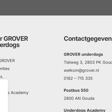
r GROVER
Contactgegeven
erdogs
GROVER underdogs
 GROVER
Tielweg 3, 2803 PK Gou
nties
welkom@grover.nl
s
0182 – 715 335
ct
Postbus 550
rdogs Academy
2800 AN Gouda
Underdogs Academy