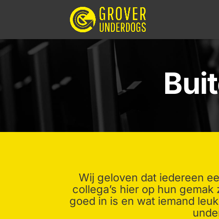
Bui
Wij geloven dat iedereen ee
collega’s hier op hun gemak 
goed in is en wat iemand leuk
under