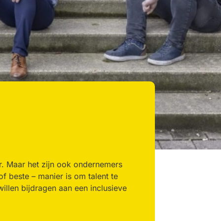
. Maar het zijn ook ondernemers
f beste – manier is om talent te
illen bijdragen aan een inclusieve