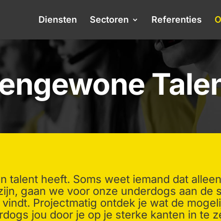
Diensten
Sectoren
Referenties
O
tengewone Tale
n talent heeft. Soms weet iemand dat alleen
zijn, gaan we voor onze underdogs aan de 
 vindt. Projectmatig ontdek je wat de moge
dogs jou door je op je sterke kanten in te z