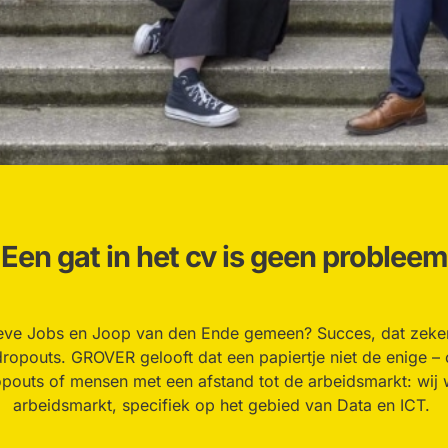
Een gat in het cv is geen probleem
eve Jobs en Joop van den Ende gemeen? Succes, dat zeker
ropouts. GROVER gelooft dat een papiertje niet de enige – o
pouts of mensen met een afstand tot de arbeidsmarkt: wij w
arbeidsmarkt, specifiek op het gebied van Data en ICT.