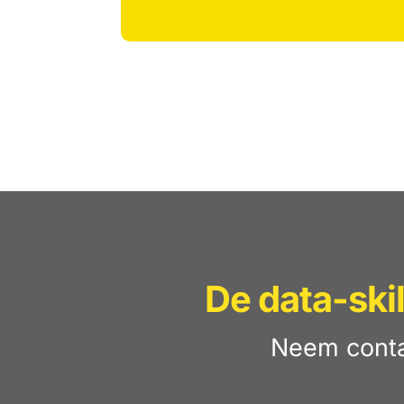
De data-ski
Neem conta