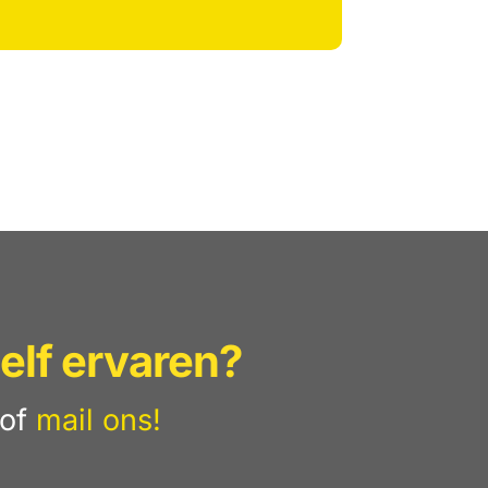
elf ervaren?
of
mail ons!