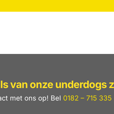
lls van onze underdogs z
ct met ons op! Bel
0182 – 715 335