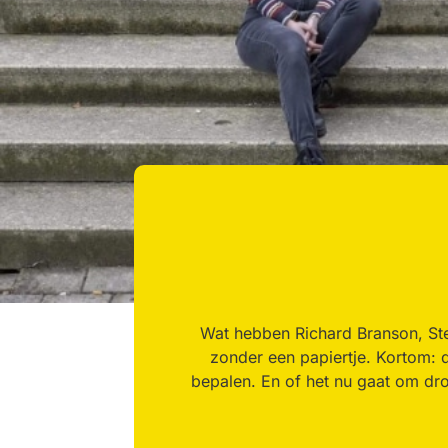
Wat hebben Richard Branson, St
zonder een papiertje. Kortom: d
bepalen. En of het nu gaat om dro