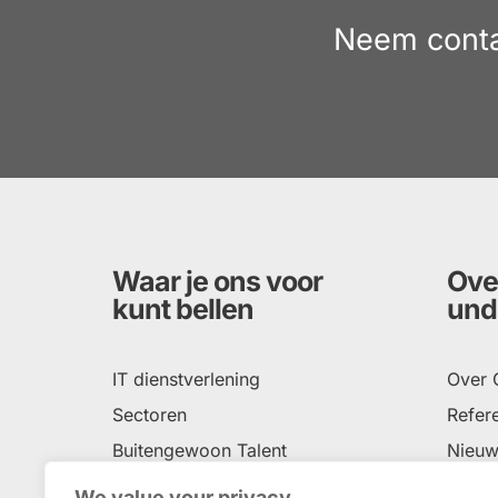
Neem conta
Waar je ons voor
Ove
kunt bellen
und
IT dienstverlening
Over
Sectoren
Refere
Buitengewoon Talent
Nieuw
Social Return
Conta
We value your privacy