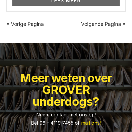
LEES MEER
« Vorige Pagina
Volgende Pagina »
Meer weten over
GROVER
underdogs?
Neem contact met ons op!
Bel 06 - 4119 7455 of
mail ons!