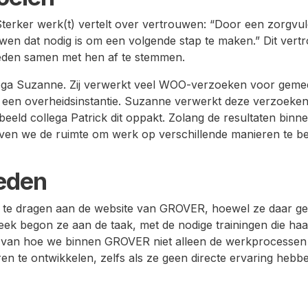
ij Sterker werk(t) vertelt over vertrouwen: “Door een zorg
wen dat nodig is om een volgende stap te maken.” Dit vert
heden samen met hen af te stemmen.
lega Suzanne. Zij verwerkt veel WOO-verzoeken voor gemee
 een overheidsinstantie. Suzanne verwerkt deze verzoeken o
rbeeld collega Patrick dit oppakt. Zolang de resultaten bi
even we de ruimte om werk op verschillende manieren te b
eden
 te dragen aan de website van GROVER, hoewel ze daar gee
ek begon ze aan de taak, met de nodige trainingen die haa
eld van hoe we binnen GROVER niet alleen de werkprocesse
n te ontwikkelen, zelfs als ze geen directe ervaring hebb