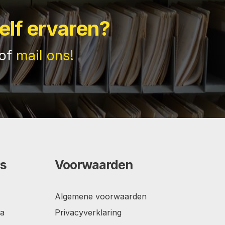
elf ervaren?
of
mail ons!
s
Voorwaarden
Algemene voorwaarden
da
Privacyverklaring