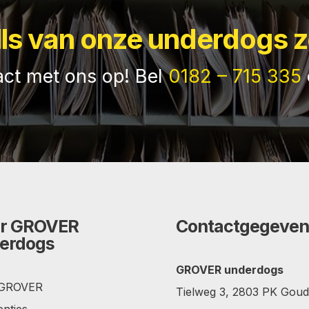
lls van onze underdogs z
ct met ons op! Bel
0182 – 715 335
r GROVER
Contactgegeven
erdogs
GROVER underdogs
 GROVER
Tielweg 3, 2803 PK Gou
enties