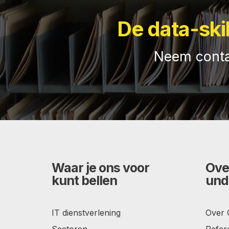
De data-ski
Neem conta
Waar je ons voor
Ove
kunt bellen
und
IT dienstverlening
Over
Sectoren
Refer