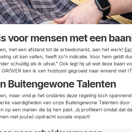
is voor mensen met een baani
n, met een afstand tot de arbeidsmarkt, aan het werk!
Een
eling uit kan vallen, heeft zo’n indicatie. Voor hem geldt dus
inder schuldig als ik uitval.” Ook legt hij uit wat deze baan
ij GROVER ben ik van hobbyist gegroeid naar iemand met IT
an Buitengewone Talenten
veren, maar vind je het ondanks deze regeling toch spanne
sterke vaardigheden van onze Buitengewone Talenten door j
op een manier die bij hen past. Jij profiteert omdat dat dat w
men met jou(w) opdracht sociale impact!