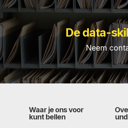
De data-ski
Neem conta
Waar je ons voor
Ove
kunt bellen
und