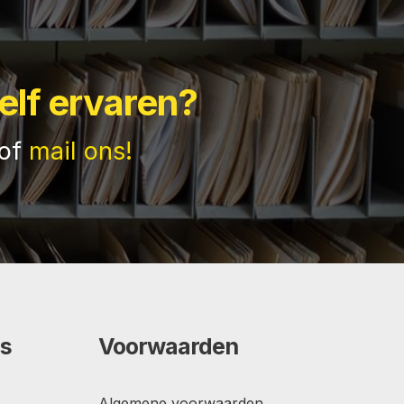
elf ervaren?
of
mail ons!
s
Voorwaarden
Algemene voorwaarden