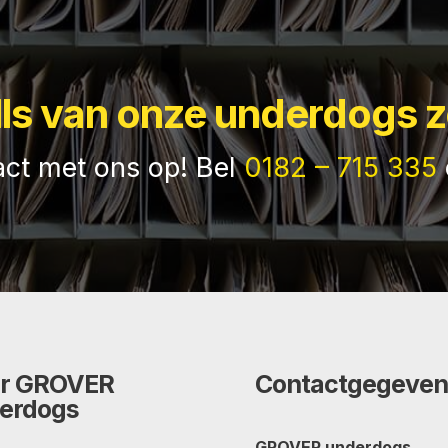
lls van onze underdogs z
ct met ons op! Bel
0182 – 715 335
r GROVER
Contactgegeven
erdogs
GROVER underdogs