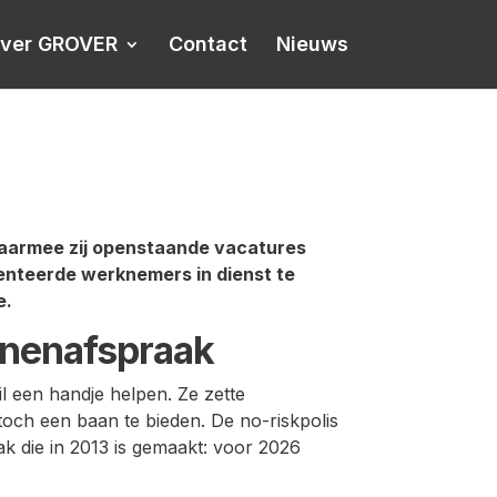
ver GROVER
Contact
Nieuws
waarmee zij openstaande vacatures
lenteerde werknemers in dienst te
e.
banenafspraak
l een handje helpen. Ze zette
toch een baan te bieden. De no-riskpolis
k die in 2013 is gemaakt: voor 2026