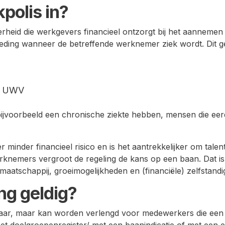
polis in?
verheid die werkgevers financieel ontzorgt bij het aannem
eding wanneer de betreffende werknemer ziek wordt. Dit 
et UWV
bijvoorbeeld een chronische ziekte hebben, mensen die eerd
 minder financieel risico en is het aantrekkelijker om talen
erknemers vergroot de regeling de kans op een baan. Dat is
maatschappij, groeimogelijkheden en (financiële) zelfstandi
ing geldig?
f jaar, maar kan worden verlengd voor medewerkers die een
t doelgroepenregister/ met een baanindicatie of met een 